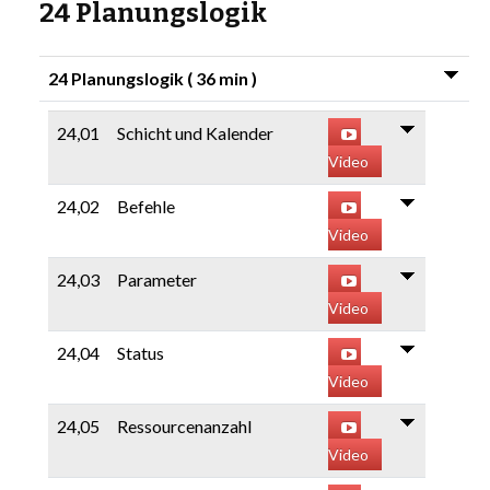
24 Planungslogik
LIBRARY
24 Planungslogik
( 36 min )
COMPANY
24,01
Schicht und Kalender
CONTACT US
Video
24,02
Befehle
LINKEDIN
Video
PARTNERS
24,03
Parameter
Video
24,04
Status
Video
24,05
Ressourcenanzahl
Video