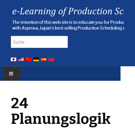
Type 2 or more characters for res
Suchen
HOME
24
E-LEARNING
Planungslogik
WEBINAR
ONLINE HELP