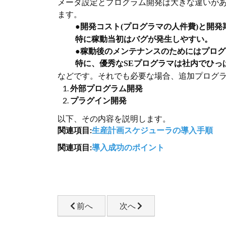
メータ設定とプログラム開発は大きな違いが
ます。
●開発コスト
プログラマの人件費
と開発
(
)
特に稼動当初はバグが発生しやすい。
●稼動後のメンテナンスのためにはプロ
特に、優秀な
プログラマは社内でひっ
SE
などです。それでも必要な場合、追加プログ
外部プログラム開発
プラグイン開発
以下、その内容を説明します。
関連項目:
生産計画スケジューラの導入手順
関連項目:
導入成功のポイント
前の記事へ: 外部システムインターフェー
次の記事へ: 外部プログラム
前へ
次へ