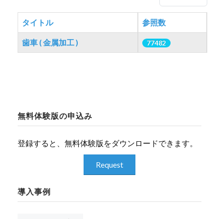
LIBRARY
タイトル
参照数
歯車 ( 金属加工 )
77482
COMPANY
記事
CONTACT US
LINKEDIN
無料体験版の申込み
PARTNERS
登録すると、無料体験版をダウンロードできます。
Request
導入事例