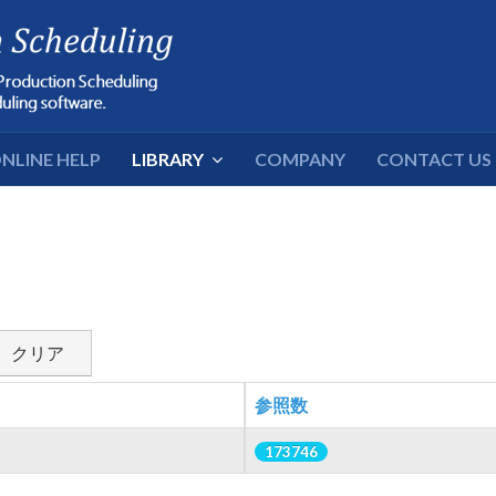
NLINE HELP
LIBRARY
COMPANY
CONTACT US
クリア
参照数
173746