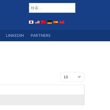
Type 2 or more charac
検索
LINKEDIN
PARTNERS
表示数