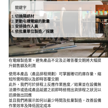
關鍵字
LIBRARY
切換隔絕材
更動屯積電線的數量
COMPANY
安排操作人員
依批量單位製造／採購
CONTACT US
LINKEDIN
PARTNERS
在電線製造業，避免產品不足及正確答覆交期將大幅提
升銷售額及利潤
使用本產品（產品排程規劃）可掌握確切的庫存量、縮
短所需時間以及即時答覆交期
此外，我們可於排程上反應作業進度／結果並在設備無
法運作或造成產品延遲之前即時檢視出貨排程之狀況以
迅速做出回應
並且我們將展示如何以最少時間及批量製造，改善設備
作業效率及降低固定成本