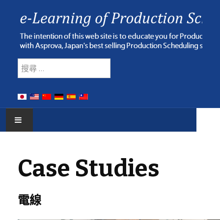
Type 2 or more characters for res
搜索
HOME
Case Studies
E-LEARNING
WEBINAR
電線
ONLINE HELP