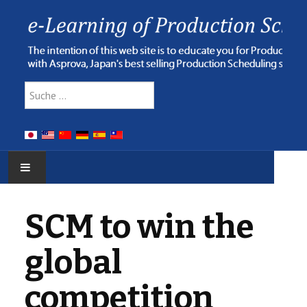
Type 2 or more characters for res
Suchen
HOME
SCM to win the
E-LEARNING
global
WEBINAR
competition
ONLINE HELP