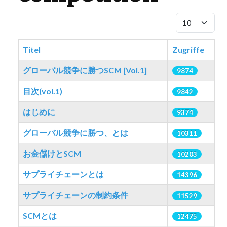
Anzeige #
LIBRARY
COMPANY
Titel
Zugriffe
グローバル競争に勝つSCM [Vol.1]
9874
CONTACT US
目次(vol.1)
9842
LINKEDIN
はじめに
9374
PARTNERS
グローバル競争に勝つ、とは
10311
お金儲けとSCM
10203
サプライチェーンとは
14396
サプライチェーンの制約条件
11529
SCMとは
12475