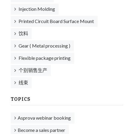
Injection Molding
Printed Circuit Board Surface Mount
饮料
Gear ( Metal processing )
Flexible package printing
个别销售生产
线束
TOPICS
Asprova webinar booking
Become a sales partner