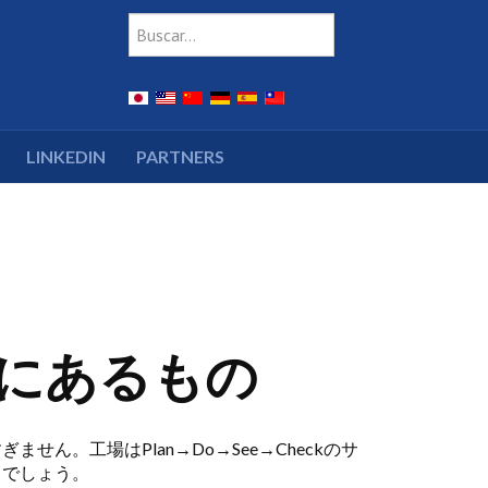
Type 2 or more charac
Buscar
LINKEDIN
PARTNERS
先にあるもの
。工場はPlan→Do→See→Checkのサ
るでしょう。