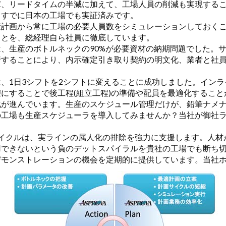
、リードタイムの半減に加えて、工場人員の削減も実現するこ
、すでに日本の工場でも実証済みです。
計画から常に工場の必要人員数をシミュレーションしておくこ
ことを、総経理自ら社員に徹底しています。
、生産のボトルネックの90%が必要資材の納期問題でした。
行することにより、内示確定引き取り契約の明文化、業者と社
、1日3シフトを2シフトに変えることに成功しました。インラ
にすることで後工程(組立工程)の準備や配員を最適化すること
が進んでいます。生産のスケジュール管理だけが、鉛筆ナメナ
の工場も生産スケジューラを導入してみませんか？当社が御社
イクルは、実ラインの属人化の排除を強力に支援します。人材
用できないという負のデットスパイラルを貴社の工場でも断ち
モンストレーションの機会を定期的に提供しています。当社ホ